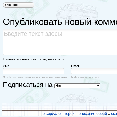
Ответить
Опубликовать новый комм
Комментировать, как Гость, или войти:
Имя
Email
Отображается рядом с Вашими комментариями
Недоступен на сайте.
Подписаться на
::
о сериале
::
герои
::
описание серий
::
ск