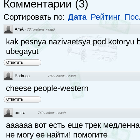
Комментарии
(
3
)
Сортировать по:
Дата
Рейтинг
Пос
AmA
·
784 недель назад
kak pesnya nazivaetsya pod kotoryu ba
ubegayut
Ответить
Podruga
·
782 недель назад
cheese people-western
Ответить
ольга
·
749 недель назад
аааааа вот есть еще трек медленная 
не могу ее найти! помогите