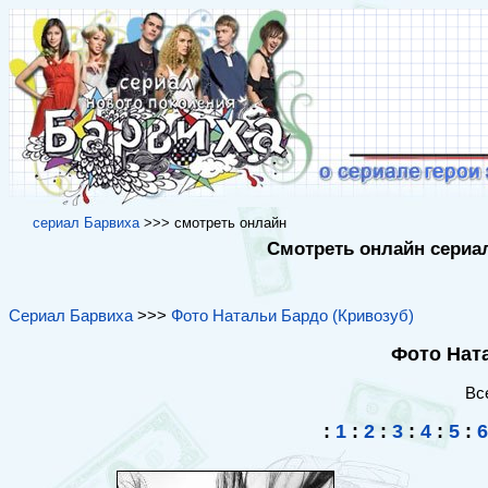
cериал Барвиха
>>> cмотреть онлайн
Смотреть онлайн сериал
Сериал Барвиха
>>>
Фото Натальи Бардо (Кривозуб)
Фото Ната
Вс
:
1
:
2
:
3
:
4
:
5
:
6