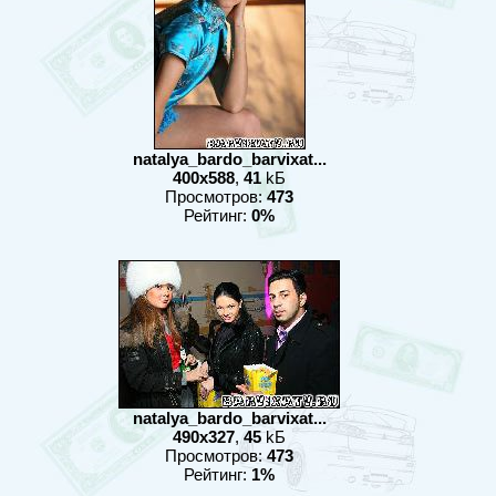
natalya_bardo_barvixat...
400x588
,
41
kБ
Просмотров:
473
Рейтинг:
0%
natalya_bardo_barvixat...
490x327
,
45
kБ
Просмотров:
473
Рейтинг:
1%