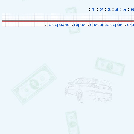
:
1
:
2
:
3
:
4
:
5
:
6
::
о сериале
::
герои
::
описание серий
::
ск