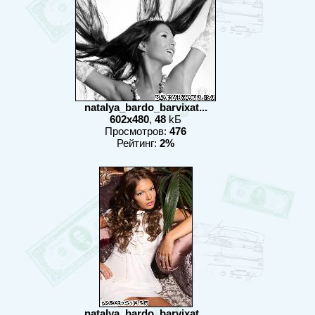
natalya_bardo_barvixat...
602x480
,
48
kБ
Просмотров:
476
Рейтинг:
2%
natalya_bardo_barvixat...