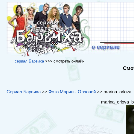
cериал Барвиха
>>> cмотреть онлайн
Смот
Сериал Барвиха
>>
Фото Марины Орловой
>> marina_orlova_b
marina_orlova_b