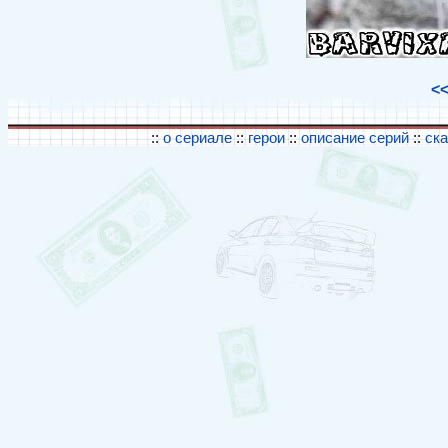
<
::
о сериале
::
герои
::
описание серий
::
ск