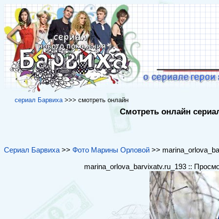
cериал Барвиха
>>> cмотреть онлайн
Смотреть онлайн сериал
Сериал Барвиха
>>
Фото Марины Орловой
>> marina_orlova_bar
marina_orlova_barvixatv.ru_193 :: Просм