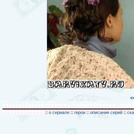
<
::
о сериале
::
герои
::
описание серий
::
ск