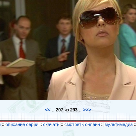
<<
::
207
из
293
::
>>>
и
::
описание серий
::
скачать
::
смотреть онлайн
::
мультимедиа
: