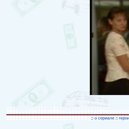
::
о сериале
::
геро