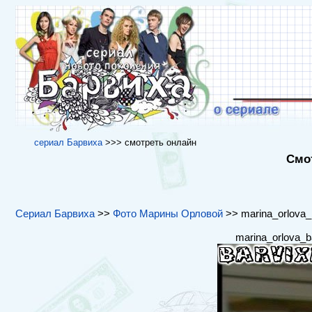
cериал Барвиха
>>> cмотреть онлайн
Смот
Сериал Барвиха
>>
Фото Марины Орловой
>> marina_orlova_b
marina_orlova_b