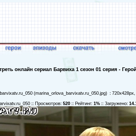
реть онлайн сериал Барвиха 1 сезон 01 серия - Геро
arvixatv.ru_050 (marina_orlova_barvixatv.ru_050.jpg) : 720x428px,
arvixatv.ru_050 :: Просмотров:
520
:: Рейтинг:
1%
:: Загружено:
14.