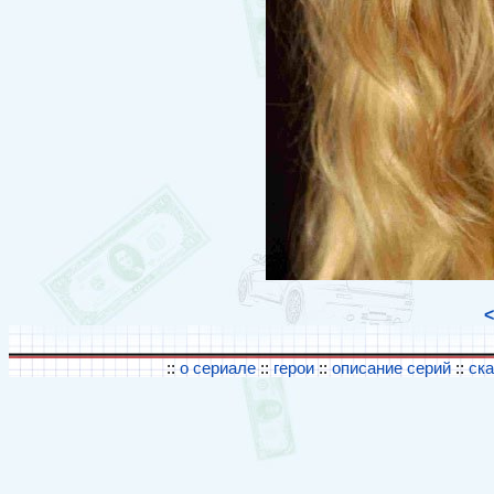
<
::
о сериале
::
герои
::
описание серий
::
ск