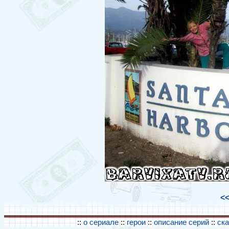
<
::
о сериале
::
герои
::
описание серий
::
ск