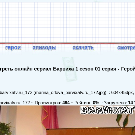
реть онлайн сериал Барвиха 1 сезон 01 серия - Геро
arvixatv.ru_172 (marina_orlova_barvixatv.ru_172.jpg) : 604x453px,
arvixatv.ru_172 :: Просмотров:
494
:: Рейтинг:
0%
:: Загружено:
14.