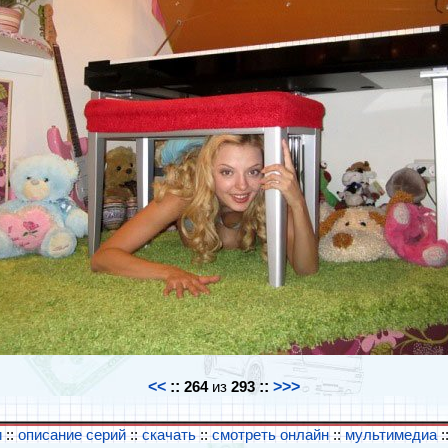
<<
::
264
из
293
::
>>>
и
::
описание серий
::
скачать
::
смотреть онлайн
::
мультимедиа
: