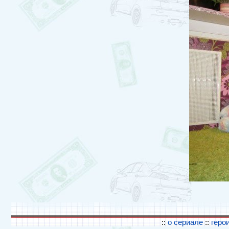
::
о сериале
::
геро