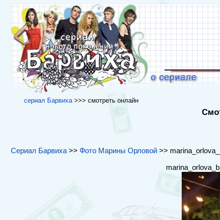
cериал Барвиха
>>> cмотреть онлайн
Смот
Сериал Барвиха
>>
Фото Марины Орловой
>> marina_orlova_b
marina_orlova_b