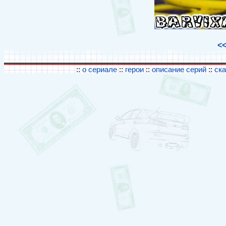
<
::
о сериале
::
герои
::
описание серий
::
ск