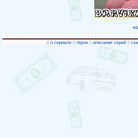
<
::
о сериале
::
герои
::
описание серий
::
ск