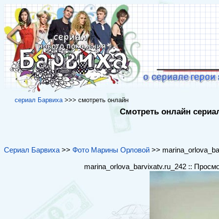
cериал Барвиха
>>> cмотреть онлайн
Смотреть онлайн сериал
Сериал Барвиха
>>
Фото Марины Орловой
>> marina_orlova_bar
marina_orlova_barvixatv.ru_242 :: Просм