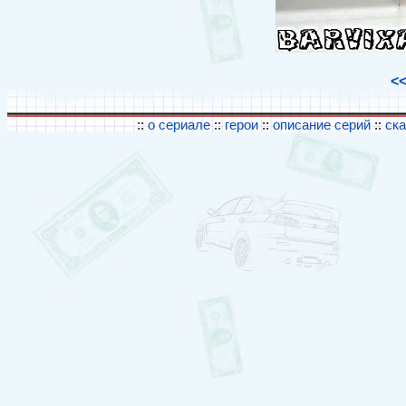
<
::
о сериале
::
герои
::
описание серий
::
ск