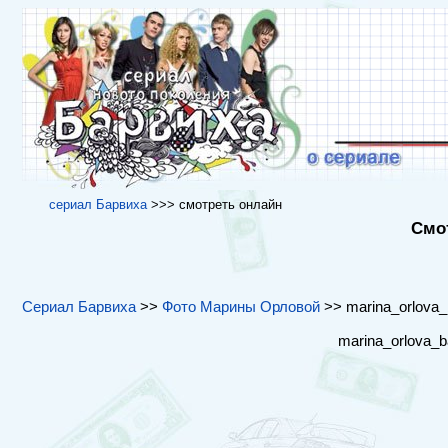
cериал Барвиха
>>> cмотреть онлайн
Смот
Сериал Барвиха
>>
Фото Марины Орловой
>> marina_orlova_b
marina_orlova_b