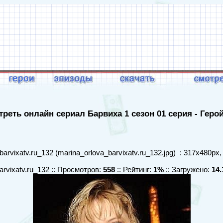
реть онлайн сериал Барвиха 1 сезон 01 серия - Геро
arvixatv.ru_132 (marina_orlova_barvixatv.ru_132.jpg) : 317x480px,
arvixatv.ru_132 :: Просмотров:
558
:: Рейтинг:
1%
:: Загружено:
14.