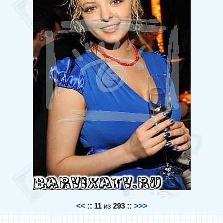
<<
::
11
из
293
::
>>>