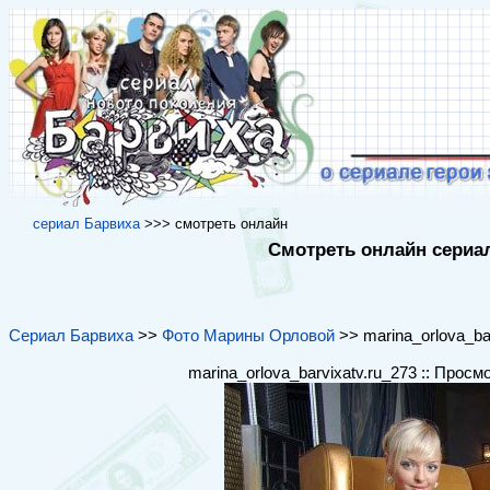
cериал Барвиха
>>> cмотреть онлайн
Смотреть онлайн сериал
Сериал Барвиха
>>
Фото Марины Орловой
>> marina_orlova_bar
marina_orlova_barvixatv.ru_273 :: Просм