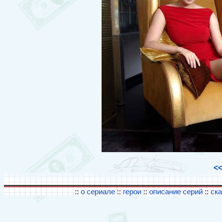
<
::
о сериале
::
герои
::
описание серий
::
ск