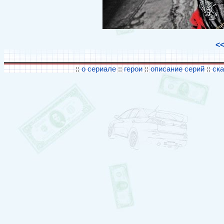
<
::
о сериале
::
герои
::
описание серий
::
ск