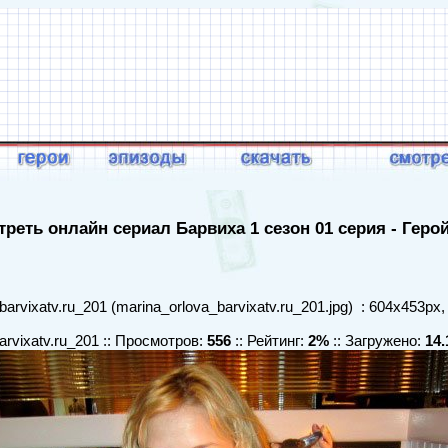
реть онлайн сериал Барвиха 1 сезон 01 серия - Геро
arvixatv.ru_201 (marina_orlova_barvixatv.ru_201.jpg) : 604x453px,
arvixatv.ru_201 :: Просмотров:
556
:: Рейтинг:
2%
:: Загружено:
14.