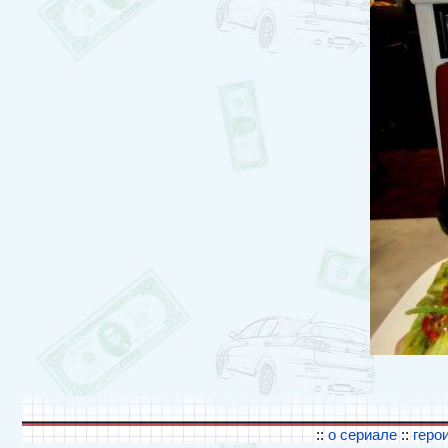
::
о сериале
::
геро