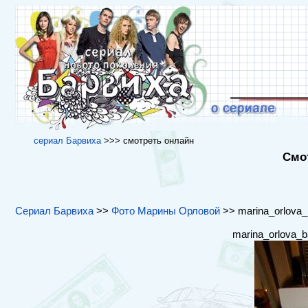
cериал Барвиха
>>> cмотреть онлайн
Смот
Сериал Барвиха
>>
Фото Марины Орловой
>> marina_orlova_b
marina_orlova_b