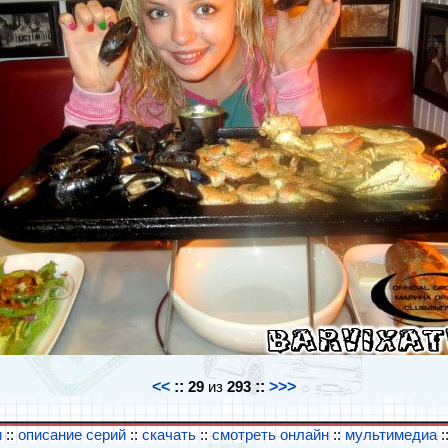
<<
::
29
из
293
::
>>>
и
::
описание серий
::
скачать
::
смотреть онлайн
::
мультимедиа
: