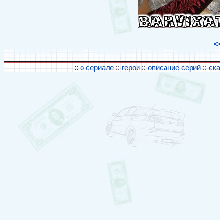
<
::
о сериале
::
герои
::
описание серий
::
ск