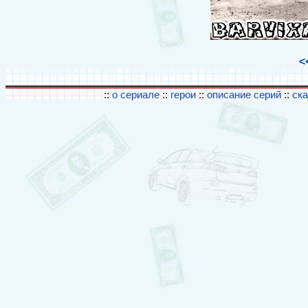
<
::
о сериале
::
герои
::
описание серий
::
ск