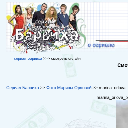
cериал Барвиха
>>> cмотреть онлайн
Смот
Сериал Барвиха
>>
Фото Марины Орловой
>> marina_orlova_b
marina_orlova_b