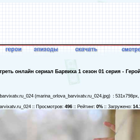
реть онлайн сериал Барвиха 1 сезон 01 серия - Геро
arvixatv.ru_024 (marina_orlova_barvixatv.ru_024.jpg) : 531x798px,
arvixatv.ru_024 :: Просмотров:
496
:: Рейтинг:
0%
:: Загружено:
14.