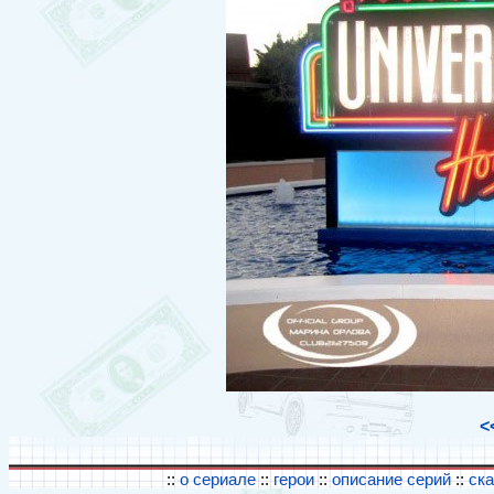
<
::
о сериале
::
герои
::
описание серий
::
ск