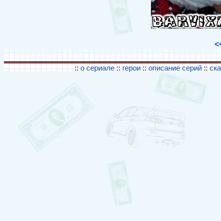
<
::
о сериале
::
герои
::
описание серий
::
ск