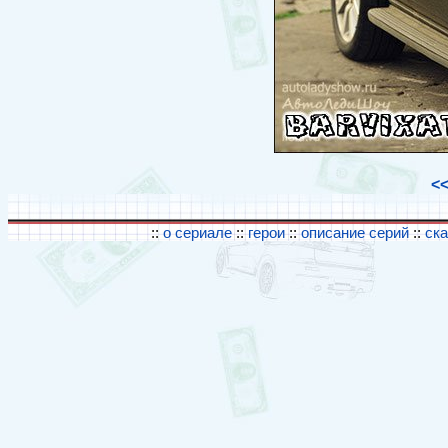
<
::
о сериале
::
герои
::
описание серий
::
ск