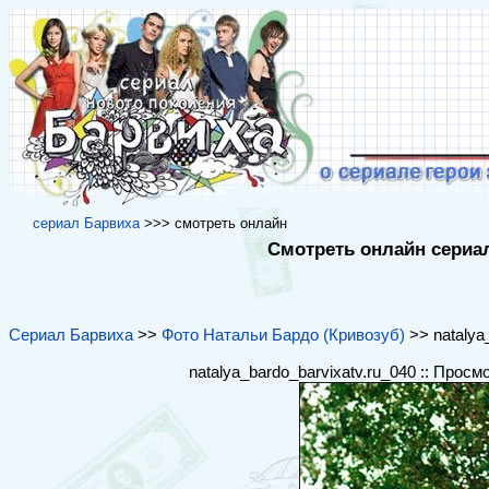
cериал Барвиха
>>> cмотреть онлайн
Смотреть онлайн сериал
Сериал Барвиха
>>
Фото Натальи Бардо (Кривозуб)
>> natalya_
natalya_bardo_barvixatv.ru_040 :: Просм