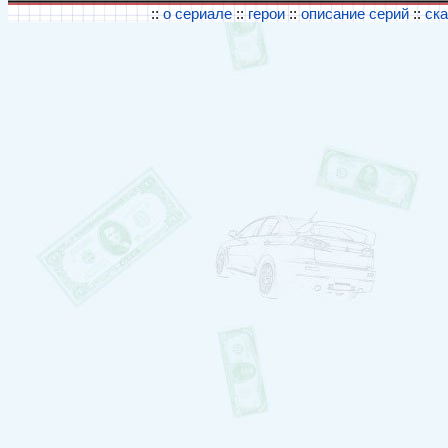
::
о сериале
::
герои
::
описание серий
::
ск