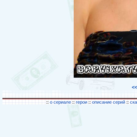
<
::
о сериале
::
герои
::
описание серий
::
ск