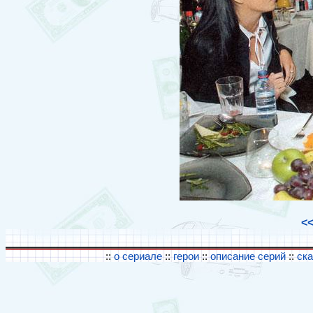
<
::
о сериале
::
герои
::
описание серий
::
ск