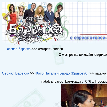
cериал Барвиха
>>> cмотреть онлайн
Смотреть онлайн сериал
Сериал Барвиха
>>
Фото Натальи Бардо (Кривозуб)
>> natalya_
natalya_bardo_barvixatv.ru_076 :: Просм