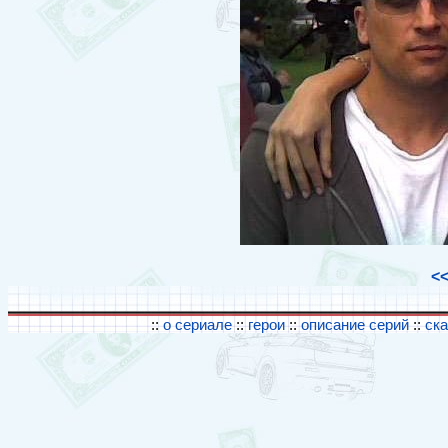
<
::
о сериале
::
герои
::
описание серий
::
ск