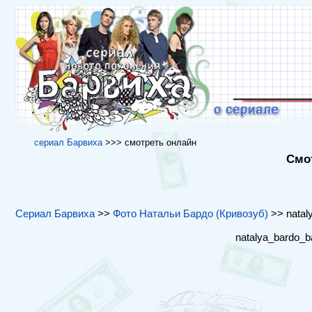
cериал Барвиха
>>> cмотреть онлайн
Смот
Сериал Барвиха
>>
Фото Натальи Бардо (Кривозуб)
>> nataly
natalya_bardo_b