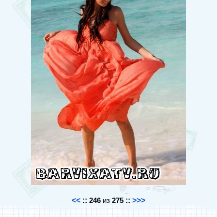
<<
::
246
из
275
::
>>>