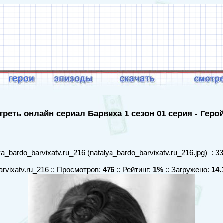
реть онлайн сериал Барвиха 1 сезон 01 серия - Геро
a_bardo_barvixatv.ru_216 (natalya_bardo_barvixatv.ru_216.jpg) : 3
arvixatv.ru_216 :: Просмотров:
476
:: Рейтинг:
1%
:: Загружено:
14.