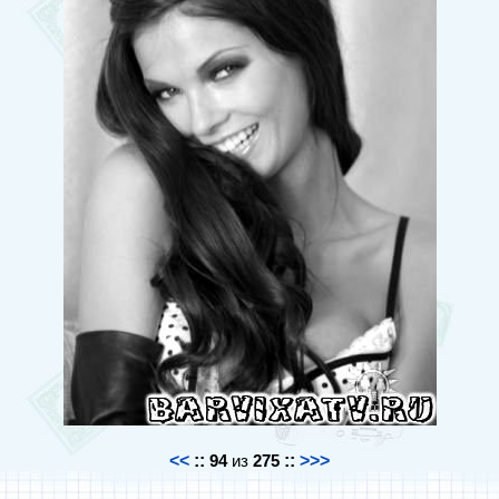
<<
::
94
из
275
::
>>>