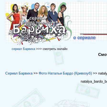
cериал Барвиха
>>> cмотреть онлайн
Смот
Сериал Барвиха
>>
Фото Натальи Бардо (Кривозуб)
>> nataly
natalya_bardo_b