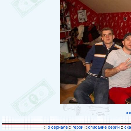
<
::
о сериале
::
герои
::
описание серий
::
ск