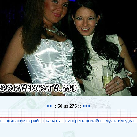
<<
::
50
из
275
::
>>>
и
::
описание серий
::
скачать
::
смотреть онлайн
::
мультимедиа
: