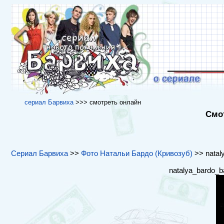
cериал Барвиха
>>> cмотреть онлайн
Смот
Сериал Барвиха
>>
Фото Натальи Бардо (Кривозуб)
>> nataly
natalya_bardo_b