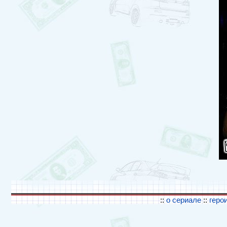
::
о сериале
::
геро