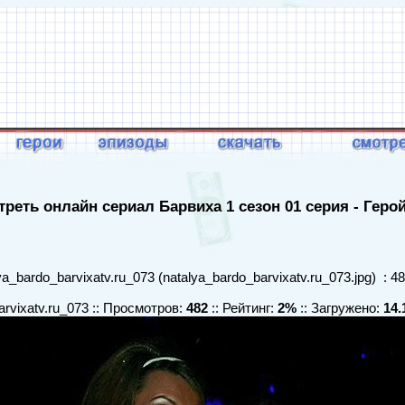
реть онлайн сериал Барвиха 1 сезон 01 серия - Геро
a_bardo_barvixatv.ru_073 (natalya_bardo_barvixatv.ru_073.jpg) : 4
arvixatv.ru_073 :: Просмотров:
482
:: Рейтинг:
2%
:: Загружено:
14.