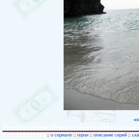
<
::
о сериале
::
герои
::
описание серий
::
ск