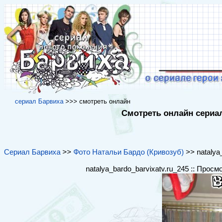
cериал Барвиха
>>> cмотреть онлайн
Смотреть онлайн сериал
Сериал Барвиха
>>
Фото Натальи Бардо (Кривозуб)
>> natalya_
natalya_bardo_barvixatv.ru_245 :: Просм