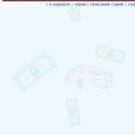
::
о сериале
::
герои
::
описание серий
::
ск