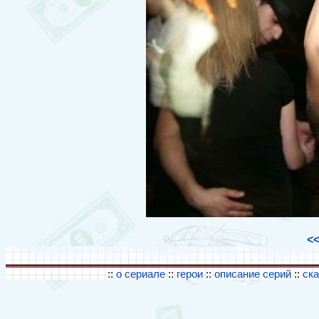
<
::
о сериале
::
герои
::
описание серий
::
ск