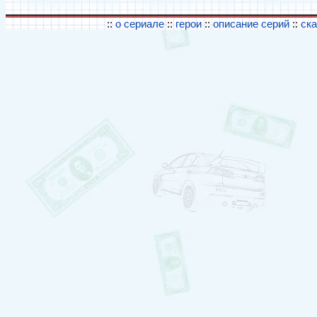
::
о сериале
::
герои
::
описание серий
::
ск