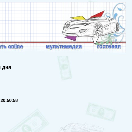
й дня
 20:50:58