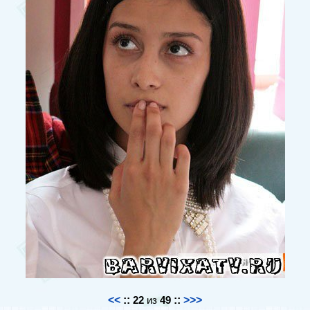
<<
::
22
из
49
::
>>>