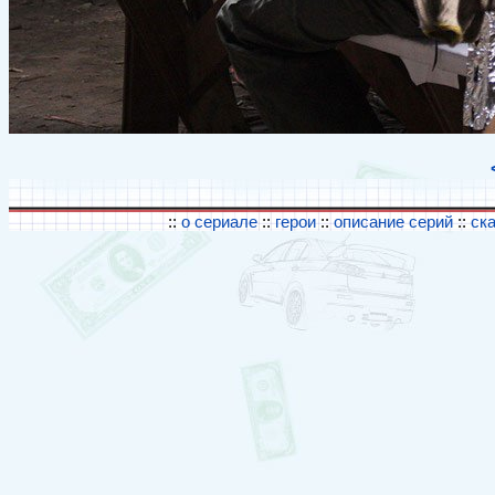
::
о сериале
::
герои
::
описание серий
::
ск