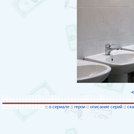
<
::
о сериале
::
герои
::
описание серий
::
ск