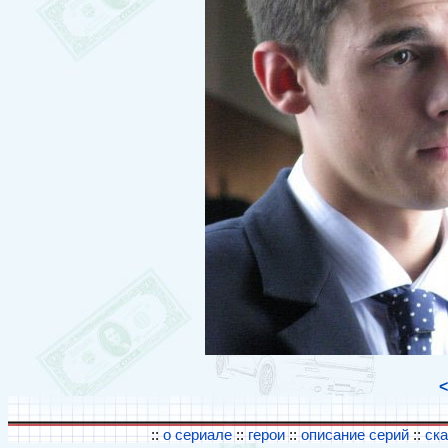
<
::
о сериале
::
герои
::
описание серий
::
ск