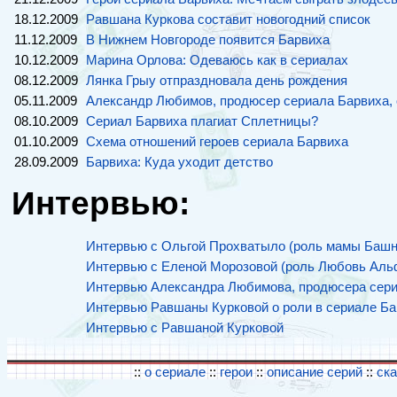
18.12.2009
Равшана Куркова составит новогодний список
11.12.2009
В Нижнем Новгороде появится Барвиха
10.12.2009
Марина Орлова: Одеваюсь как в сериалах
08.12.2009
Лянка Грыу отпраздновала день рождения
05.11.2009
Александр Любимов, продюсер сериала Барвиха, 
08.10.2009
Сериал Барвиха плагиат Сплетницы?
01.10.2009
Схема отношений героев сериала Барвиха
28.09.2009
Барвиха: Куда уходит детство
Интервью:
Интервью с Ольгой Прохватыло (роль мамы Башн
Интервью с Еленой Морозовой (роль Любовь Аль
Интервью Александра Любимова, продюсера сер
Интервью Равшаны Курковой о роли в сериале Ба
Интервью с Равшаной Курковой
::
о сериале
::
герои
::
описание серий
::
ск