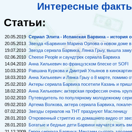
Интересные факты
Статьи:
20.05.2019
Сериал Элита - Испанская Барвиха – история о
20.05.2013
Звезда «Барвихи» Марина Орлова о новом доме 
19.07.2010
Звезда сериала Барвиха, Лянка Грыу, вышла зам
02.06.2010
Cheese People и саундтрек сериала Барвиха
14.04.2010
Анна Хилькевич во французском блеске от SOFI
10.03.2010
Равшана Куркова и Дмитрий Ульянов в кинокарти
18.03.2010
Анна Хилькевич и Лянка Грыу о 8 марте, помимо о
25.02.2010
Актеры сериала Барвиха посетили Казань и пришли
18.02.2010
Анна Хилькевич: актерская профессия очень хруп
10.02.2010
Путеводитель по популярному молодежному сериа
09.02.2010
Артема Волкова, актера сериала Барвиха, покале
07.02.2010
Звезды сериалов на ТНТ празднуют Масленицу
28.01.2010
Откровенный стриптиз из домашнего видео от зв
28.01.2010
Богатые и бедные дети Барвихи научатся жить вм
21.12.2009
Герои сериала Барвиха: Мечтаем сыграть злодеев