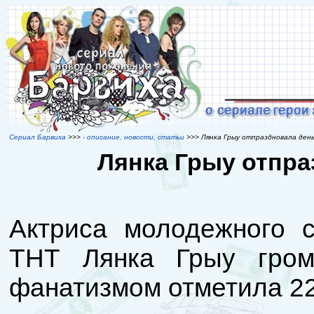
Сериал Барвиха
>>>
- описание, новости, статьи
>>> Лянка Грыу отпраздновала ден
Лянка Грыу отпр
Актриса молодежного 
ТНТ Лянка Грыу гром
фанатизмом отметила 22