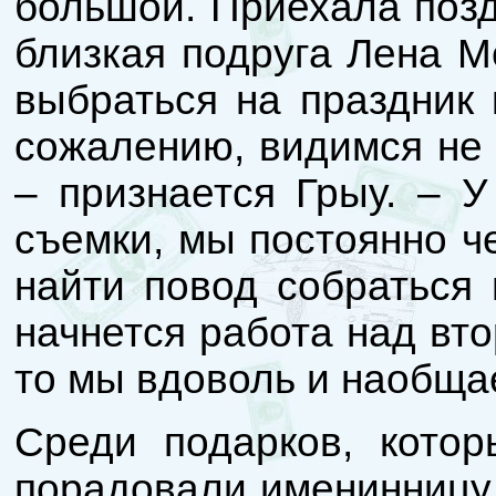
большой. Приехала позд
близкая подруга Лена М
выбраться на праздник 
сожалению, видимся не 
– признается Грыу. – У
съемки, мы постоянно ч
найти повод собраться 
начнется работа над вт
то мы вдоволь и наобща
Среди подарков, котор
порадовали именинницу