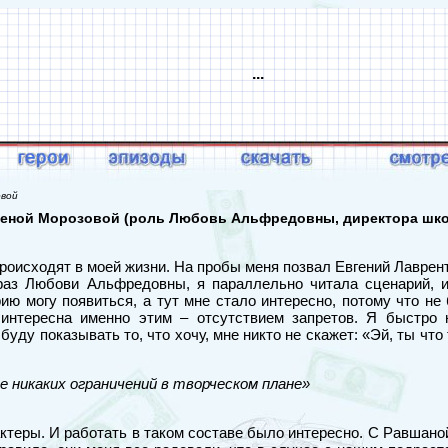
...
овой
леной Морозовой (роль Любовь Альфредовны, директора шко
происходят в моей жизни. На пробы меня позвал Евгений Лаврент
аз Любови Альфредовны, я параллельно читала сценарий, и
ию могу появиться, а тут мне стало интересно, потому что не
 интересна именно этим – отсутствием запретов. Я быстро
уду показывать то, что хочу, мне никто не скажет: «Эй, ты что
е никаких ограничений в творческом плане»
 актеры. И работать в таком составе было интересно. С Равша