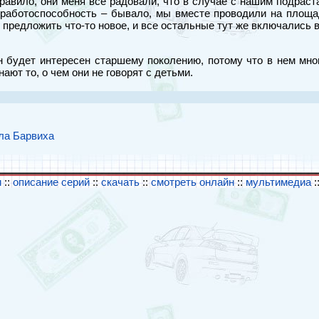
 правило, они меня все радовали, что в случае с нашим подрас
работоспособность – бывало, мы вместе проводили на площад
 предложить что-то новое, и все остальные тут же включались в
Он будет интересен старшему поколению, потому что в нем мног
ают то, о чем они не говорят с детьми.
ла Барвиха
и
::
описание серий
::
скачать
::
смотреть онлайн
::
мультимедиа
: