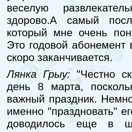
веселую развлекате
здорово.А самый пос
который мне очень пон
Это годовой абонемент в
скоро заканчивается.
Лянка Грыу:
"Честно ск
день 8 марта, поскол
важный праздник. Немно
именно "праздновать" ег
доводилось еще в ш