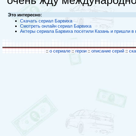
очень жду международног
Это интересно:
Скачать сериал Барвиха
Смотреть онлайн сериал Барвиха
Актеры сериала Барвиха посетили Казань и пришли в в
::
о сериале
::
герои
::
описание серий
::
ск