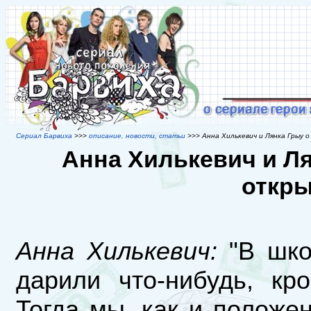
Сериал Барвиха
>>>
описание, новости, статьи
>>> Анна Хилькевич и Лянка Грыу 
Анна Хилькевич и Ля
откры
Анна Хилькевич:
"В шко
дарили что-нибудь, кр
Тогда мы, как и положен