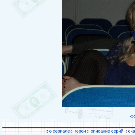
<
::
о сериале
::
герои
::
описание серий
::
ск