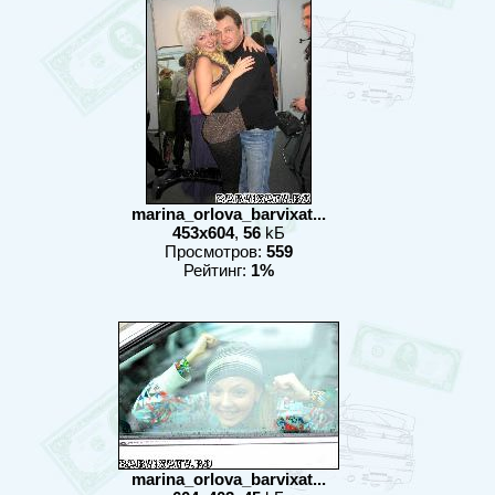
marina_orlova_barvixat...
453x604
,
56
kБ
Просмотров:
559
Рейтинг:
1%
marina_orlova_barvixat...