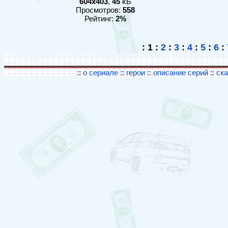
604x403
,
45
kБ
Просмотров:
558
Рейтинг:
2%
:
1
:
2
:
3
:
4
:
5
:
6
:
::
о сериале
::
герои
::
описание серий
::
ск