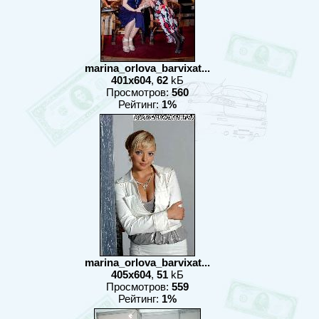
marina_orlova_barvixat...
401x604
,
62
kБ
Просмотров:
560
Рейтинг:
1%
marina_orlova_barvixat...
405x604
,
51
kБ
Просмотров:
559
Рейтинг:
1%