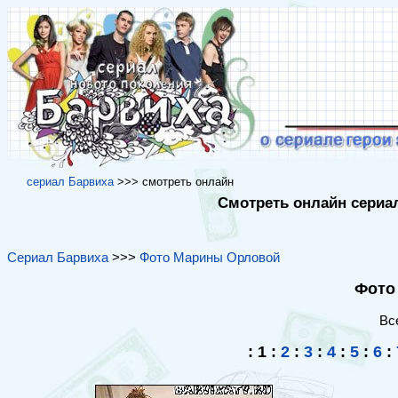
cериал Барвиха
>>> cмотреть онлайн
Смотреть онлайн сериал
Сериал Барвиха
>>>
Фото Марины Орловой
Фото
Вс
:
1
:
2
:
3
:
4
:
5
:
6
: