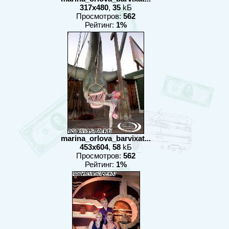
317x480
,
35
kБ
Просмотров:
562
Рейтинг:
1%
marina_orlova_barvixat...
453x604
,
58
kБ
Просмотров:
562
Рейтинг:
1%