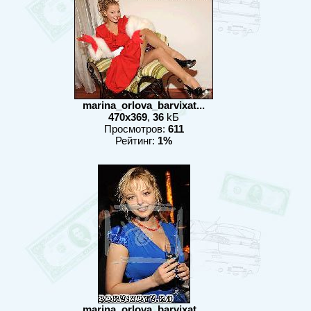
marina_orlova_barvixat...
470x369
,
36
kБ
Просмотров:
611
Рейтинг:
1%
marina_orlova_barvixat...