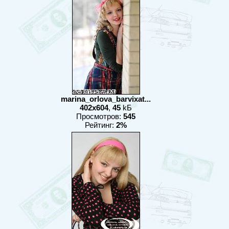
marina_orlova_barvixat...
402x604
,
45
kБ
Просмотров:
545
Рейтинг:
2%