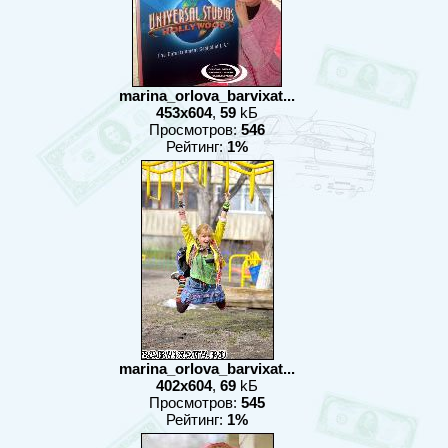
marina_orlova_barvixat...
453x604
,
59
kБ
Просмотров:
546
Рейтинг:
1%
marina_orlova_barvixat...
402x604
,
69
kБ
Просмотров:
545
Рейтинг:
1%