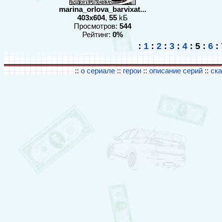
marina_orlova_barvixat...
403x604
,
55
kБ
Просмотров:
544
Рейтинг:
0%
:
1
:
2
:
3
:
4
:
5
:
6
:
::
о сериале
::
герои
::
описание серий
::
ск