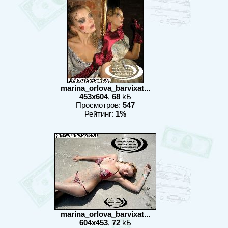
marina_orlova_barvixat...
453x604
,
68
kБ
Просмотров:
547
Рейтинг:
1%
marina_orlova_barvixat...
604x453
,
72
kБ