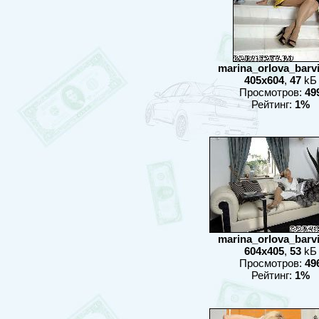
marina_orlova_barvix
405x604
,
47
kБ
Просмотров:
49
Рейтинг:
1%
marina_orlova_barvix
604x405
,
53
kБ
Просмотров:
49
Рейтинг:
1%