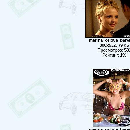
marina_orlova_barvix
800x532
,
79
kБ
Просмотров:
50
Рейтинг:
1%
marina_orlova_barvix