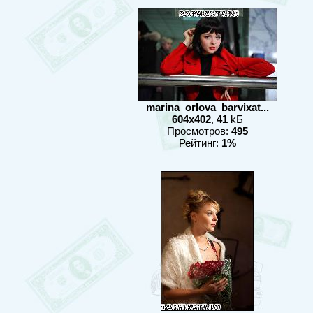
marina_orlova_barvixat...
604x402
,
41
kБ
Просмотров:
495
Рейтинг:
1%