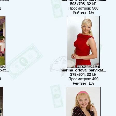
508x798
,
32
kБ
1
Просмотров:
500
Рейтинг:
1%
at...
marina_orlova_barvixat...
379x604
,
33
kБ
0
Просмотров:
499
Рейтинг:
1%