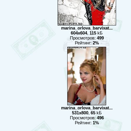
marina_orlova_barvixat...
604x604
,
115
kБ
Просмотров:
499
Рейтинг:
2%
marina_orlova_barvixat...
531x800
,
65
kБ
Просмотров:
496
Рейтинг:
1%