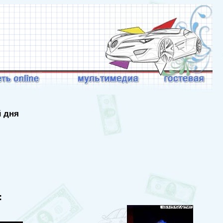
й дня
: