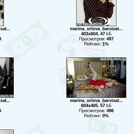
at...
marina_orlova_barvixat...
403x604
,
47
kБ
9
Просмотров:
497
Рейтинг:
1%
at...
marina_orlova_barvixat...
604x405
,
57
kБ
6
Просмотров:
496
Рейтинг:
0%