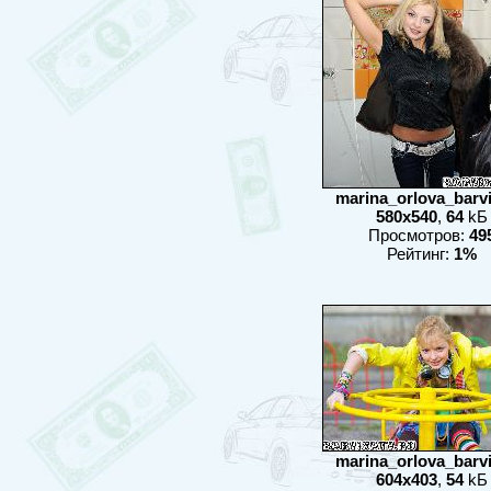
marina_orlova_barvix
580x540
,
64
kБ
Просмотров:
49
Рейтинг:
1%
marina_orlova_barvix
604x403
,
54
kБ