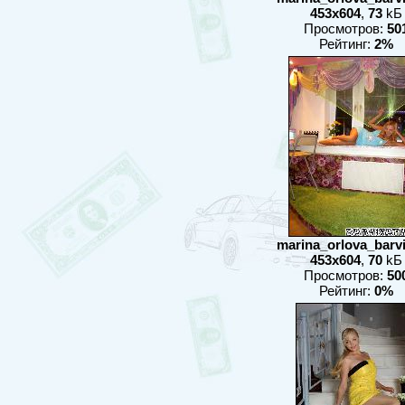
453x604
,
73
kБ
Просмотров:
50
Рейтинг:
2%
marina_orlova_barvix
453x604
,
70
kБ
Просмотров:
50
Рейтинг:
0%