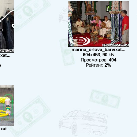
marina_orlova_barvixat...
604x453
,
90
kБ
at...
Просмотров:
494
Рейтинг:
2%
5
at...