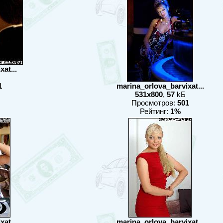
at...
1
marina_orlova_barvixat...
531x800
,
57
kБ
Просмотров:
501
Рейтинг:
1%
at...
marina_orlova_barvixat...