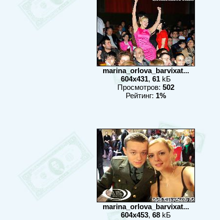
marina_orlova_barvixat...
604x431
,
61
kБ
Просмотров:
502
Рейтинг:
1%
marina_orlova_barvixat...
604x453
,
68
kБ