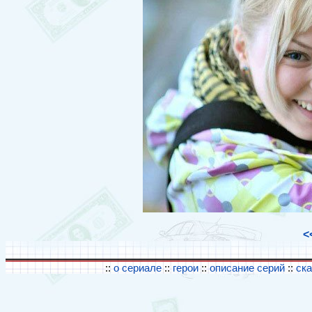
<
::
о сериале
::
герои
::
описание серий
::
ск