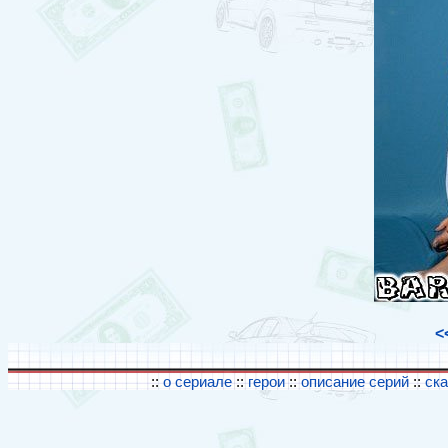
<
::
о сериале
::
герои
::
описание серий
::
ск