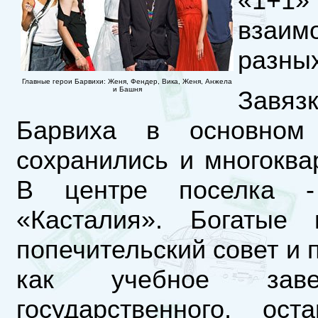
«1+
взаим
разных
Главные герои Барвихи: Женя, Фендер, Вика, Женя, Анжела
и Башня
Завяз
Барвиха в основном
сохранились и многоква
В центре поселка -
«Касталия». Богатые
попечительский совет и 
как учебное заве
государственного, ос