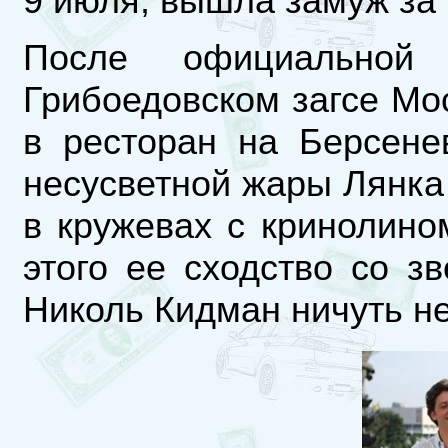
9 июля, вышла замуж за
После официальной
Грибоедовском загсе Мо
в ресторан на Берсене
несусветной жары Лянка
в кружевах с кринолино
этого ее сходство со з
Николь Кидман ничуть н