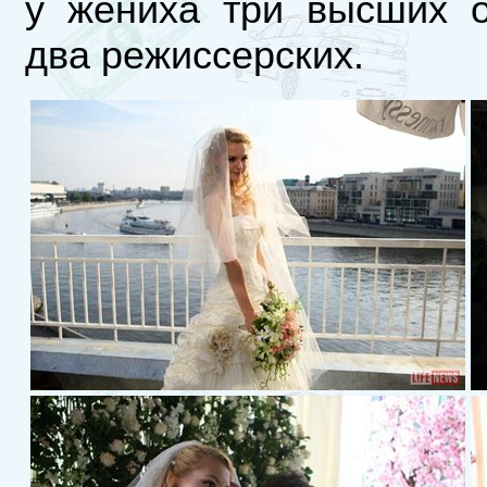
у жениха три высших о
два режиссерских.